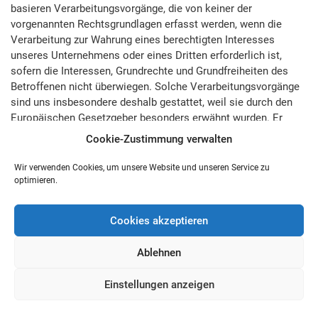
basieren Verarbeitungsvorgänge, die von keiner der
vorgenannten Rechtsgrundlagen erfasst werden, wenn die
Verarbeitung zur Wahrung eines berechtigten Interesses
unseres Unternehmens oder eines Dritten erforderlich ist,
sofern die Interessen, Grundrechte und Grundfreiheiten des
Betroffenen nicht überwiegen. Solche Verarbeitungsvorgänge
sind uns insbesondere deshalb gestattet, weil sie durch den
Europäischen Gesetzgeber besonders erwähnt wurden. Er
vertrat insoweit die Auffassung, dass ein berechtigtes
Cookie-Zustimmung verwalten
Interesse anzunehmen sein könnte, wenn die betroffene
Person ein Kunde des Verantwortlichen ist
Wir verwenden Cookies, um unsere Website und unseren Service zu
(Erwägungsgrund 47 Satz 2 DSGVO).
optimieren.
10. Berechtigte Interessen an der Verarbeitung, die von dem
Cookies akzeptieren
Verantwortlichen oder einem Dritten verfolgt werden
Ablehnen
Basiert die Verarbeitung personenbezogener Daten auf Art. 6
Abs. 1 Buchst. f) DSGVO, ist unser berechtigtes Interesse die
Einstellungen anzeigen
Durchführung unserer Geschäftstätigkeit zugunsten des
Wohlergehens all unserer Mitarbeiter und unserer