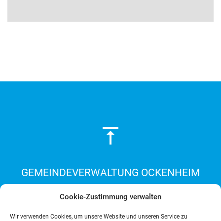
GEMEINDEVERWALTUNG OCKENHEIM
Bahnhofstr. 12 · 55437 Ockenheim
Cookie-Zustimmung verwalten
Telefon: 0 67 25 / 24 42 · Telefax: 0 67 25 / 53 80
INFO@OCKENHEIM.DE
Wir verwenden Cookies, um unsere Website und unseren Service zu