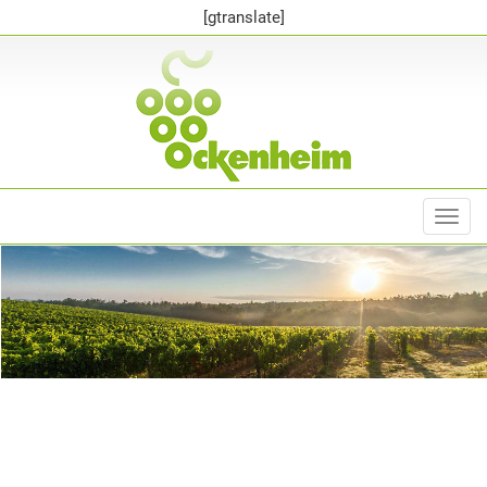
[gtranslate]
Toggl
navig